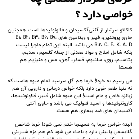
خواصی دارد ؟
کاکائو سرشار از آنتی‌آکسیدان و فلاونوئیدها است. همچنین
حاوی پروتئین، فیبر و ویتامین های B۱، B۲، B۳، B۶، B۹،
B۱۲، C، E، K، A، D می باشد. البته این تمام ماجرا نیست
بلکه شامل املاح و مواد معدنی از جمله کلسیم، سدیم،
پتاسیم، روی، سلنیوم، فسفر، آهن، مس و منیزیم هم
هست!
می رسیم به خرما! خرما هم گل سرسبد تمام میوه هاست که
نه تنها طعم خوبی دارد بلکه خواص درمانی و دارویی آن هم
زبانزد خاص و عام است! این میوه شامل
فیبر،
فلاونوئیدها،
کاروتنوئیدها و اسید فنولیک می باشد و حاوی آنتی
اکسیدان ‌های ضد بیماری هم هست.
البته خواص خرما به همینجا ختم نمی شود! خرما شاخص
گلایسمی پایینی دارد و باعث می شود کم هم مزه شیرینی